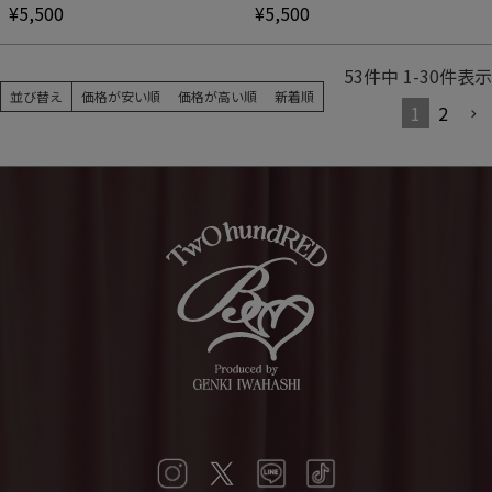
¥
5,500
¥
5,500
53
件中
1
-
30
件表示
並び替え
価格が安い順
価格が高い順
新着順
1
2