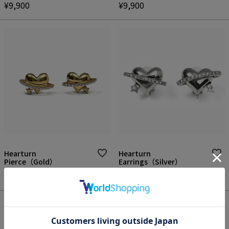
¥
9,900
¥
9,900
Hearturn
Hearturn
Pierce（Gold）
Earrings（Silver）
¥
6,600
¥
6,600