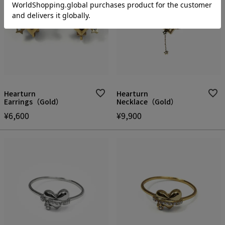
Hearturn
Hearturn
Earrings（Gold）
Necklace（Gold）
¥
6,600
¥
9,900