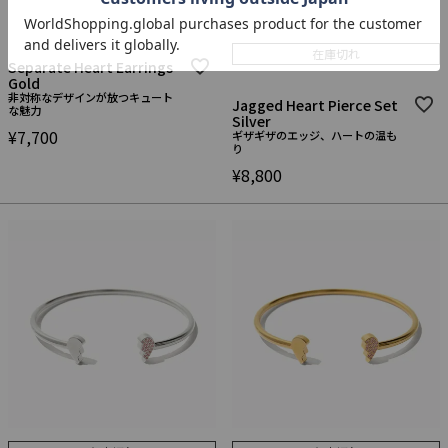
在庫切れ
Separate Heart Earrings
Gold
非対称なデザインが放つキュート
Jagged Heart Pierce Set
な魅力
Silver
¥
7,700
ギザギザのエッジ、ハートの温も
り
¥
8,800