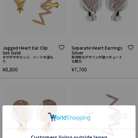
Jagged Heart Ear Clip
Separate Heart Earrings
Set Gold
Silver
ギザギザのエッジ、ハートの温も
非対称なデザインが放つキュート
り
な魅力
¥
8,800
¥
7,700