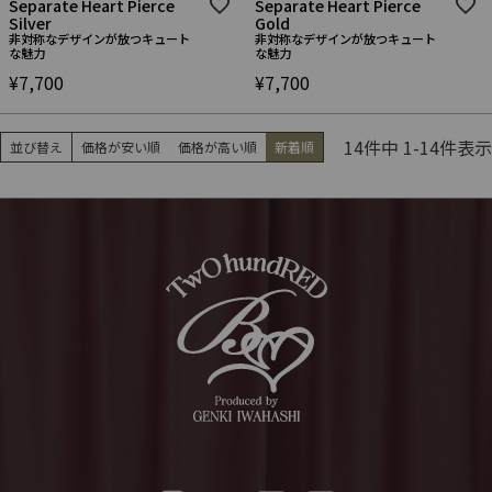
Separate Heart Pierce
Separate Heart Pierce
Silver
Gold
非対称なデザインが放つキュート
非対称なデザインが放つキュート
な魅力
な魅力
¥
7,700
¥
7,700
14
件中
1
-
14
件表示
並び替え
価格が安い順
価格が高い順
新着順