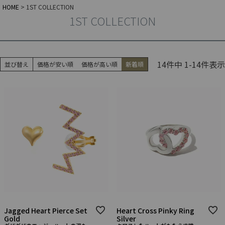
HOME
1ST COLLECTION
1ST COLLECTION
14
件中
1
-
14
件表示
並び替え
価格が安い順
価格が高い順
新着順
Jagged Heart Pierce Set
Heart Cross Pinky Ring
Gold
Silver